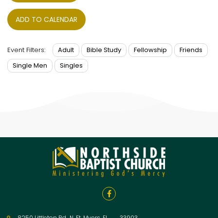
ADD TO CALENDAR
Adult
Bible Study
Fellowship
Friends
Event Filters:
Single Men
Singles

8250 Littleton Rd., N. Ft. Myers, FL 33903
