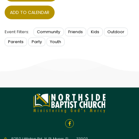
ADD TO CALENDAR
Community
Friends
Kids
Outdoor
Event Filters:
Parents
Party
Youth

8250 Littleton Rd., N. Ft. Myers, FL 33903
